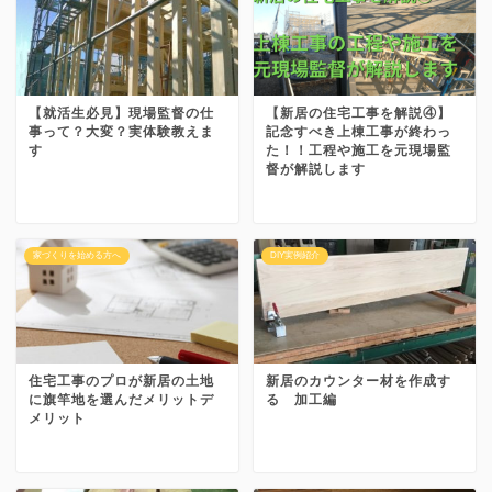
【就活生必見】現場監督の仕
【新居の住宅工事を解説④】
事って？大変？実体験教えま
記念すべき上棟工事が終わっ
す
た！！工程や施工を元現場監
督が解説します
家づくりを始める方へ
DIY実例紹介
住宅工事のプロが新居の土地
新居のカウンター材を作成す
に旗竿地を選んだメリットデ
る 加工編
メリット