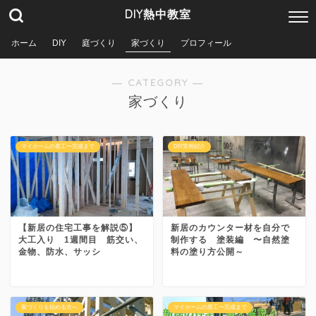
DIY熱中教室
ホーム
DIY
庭づくり
家づくり
プロフィール
― CATEGORY ―
家づくり
マイホームの着工〜完成まで
DIY実例紹介
【新居の住宅工事を解説⑤】
新居のカウンター材を自分で
大工入り 1週間目 筋交い、
制作する 塗装編 〜自然塗
金物、防水、サッシ
料の塗り方公開～
家づくりを始める方へ
マイホームの着工〜完成まで