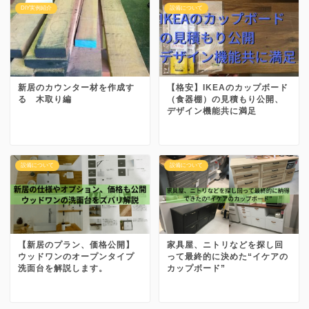
DIY実例紹介
設備について
新居のカウンター材を作成す
【格安】IKEAのカップボード
る 木取り編
（食器棚）の見積もり公開、
デザイン機能共に満足
設備について
設備について
【新居のプラン、価格公開】
家具屋、ニトリなどを探し回
ウッドワンのオープンタイプ
って最終的に決めた“イケアの
洗面台を解説します。
カップボード”