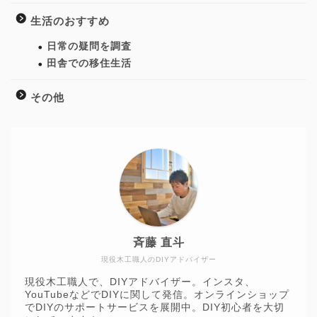
生活のおすすめ
日常の疑問を調査
田舎での移住生活
その他
ホーム
斉藤 直斗
現役木工職人のDIYアドバイザー
DIY
現役木工職人で、DIYアドバイザー。インスタ、
YouTubeなどでDIYに関して発信。オンラインショップ
庭づくり
でDIYのサポートサービスを展開中。DIY初心者を大切