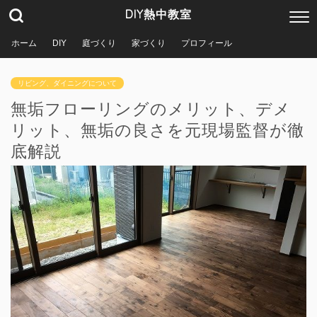
DIY熱中教室
ホーム
DIY
庭づくり
家づくり
プロフィール
リビング、ダイニングについて
無垢フローリングのメリット、デメ
リット、無垢の良さを元現場監督が徹
底解説