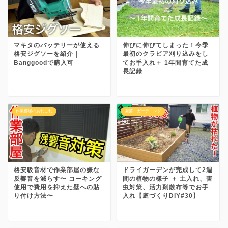
マキタのバッテリーが使える
伸びに伸びてしまった！今季
格安ジグソーを紹介｜
最初のクラピア刈り込みをし
Banggoodで購入可
てお手入れ＋ 1年間育てた成
長記録
作業部屋のあれこれ
園芸・ガーデニング
格安吸音材で作業部屋の嫌な
ドライガーデンが完成して2週
反響音を減らす〜 コーキング
間の植物の様子 ＋ 土入れ、害
使用で費用を抑えた壁への貼
虫対策、活力剤散布等でお手
り付け方法〜
入れ【庭づくりDIY#30】