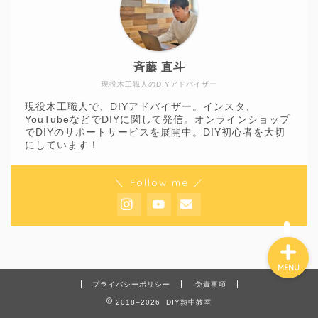
ホーム
斉藤 直斗
現役木工職人のDIYアドバイザー
DIY
現役木工職人で、DIYアドバイザー。インスタ、
YouTubeなどでDIYに関して発信。オンラインショップ
庭づくり
でDIYのサポートサービスを展開中。DIY初心者を大切
にしています！
家づくり
＼ Follow me ／
MENU
プライバシーポリシー
免責事項
2018–2026 DIY熱中教室