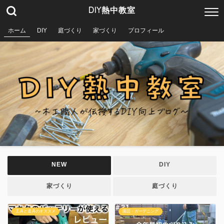
DIY熱中教室
ホーム
DIY
庭づくり
家づくり
プロフィール
NEW
DIY
家づくり
庭づくり
工具と道具のオススメ
園芸・ガーデニング