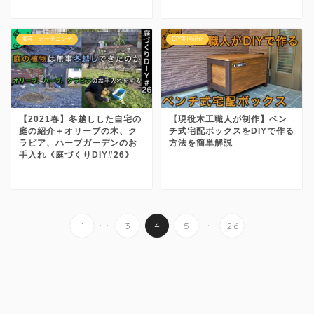
園芸・ガーデニング
DIY実例紹介
【2021春】冬越しした自宅の
【現役木工職人が制作】ベン
庭の紹介＋オリーブの木、ク
チ式宅配ボックスをDIYで作る
ラピア、ハーブガーデンのお
方法を簡単解説
手入れ《庭づくりDIY#26》
...
...
1
3
4
5
26