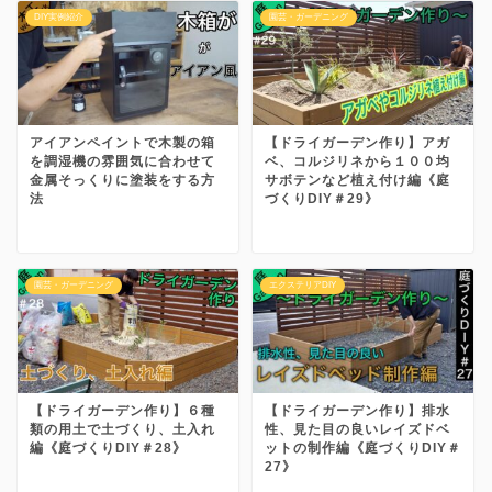
DIY実例紹介
園芸・ガーデニング
アイアンペイントで木製の箱
【ドライガーデン作り】アガ
を調湿機の雰囲気に合わせて
ベ、コルジリネから１００均
金属そっくりに塗装をする方
サボテンなど植え付け編《庭
法
づくりDIY＃29》
園芸・ガーデニング
エクステリアDIY
【ドライガーデン作り】６種
【ドライガーデン作り】排水
類の用土で土づくり、土入れ
性、見た目の良いレイズドベ
編《庭づくりDIY＃28》
ットの制作編《庭づくりDIY＃
27》