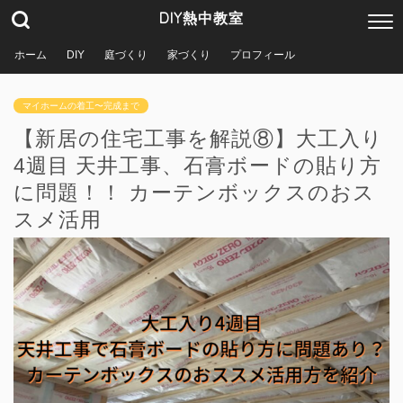
DIY熱中教室
ホーム
DIY
庭づくり
家づくり
プロフィール
マイホームの着工〜完成まで
【新居の住宅工事を解説⑧】大工入り
4週目 天井工事、石膏ボードの貼り方
に問題！！ カーテンボックスのおス
スメ活用