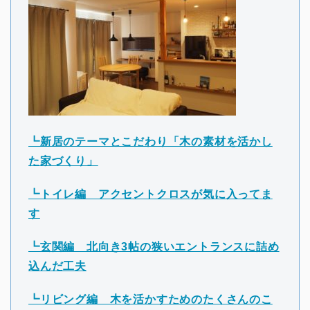
┗新居のテーマとこだわり「木の素材を活かし
た家づくり」
┗トイレ編 アクセントクロスが気に入ってま
す
┗玄関編 北向き3帖の狭いエントランスに詰め
込んだ工夫
┗リビング編 木を活かすためのたくさんのこ