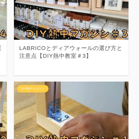
選
LABRICOとディアウォールの選び方と
注意点【DIY熱中教室＃3】
DIY熱中マガジン