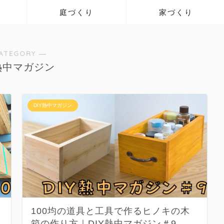
庭づくり
家づくり
ATEGORY ―
Y熱中マガジン
DIY熱中マガジン
100均の道具と工具で作るヒノキの木
箱の作り方｜DIY熱中マガジン＃9