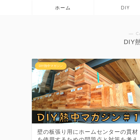
ホーム
DIY
― C
DI
DIY熱中マガジン
壁の板張り用にホームセンターの貫材
を使用するための問題点と対策を考え