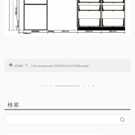
HOME
f:id:naoppeman:20190212222336p:plain
検索